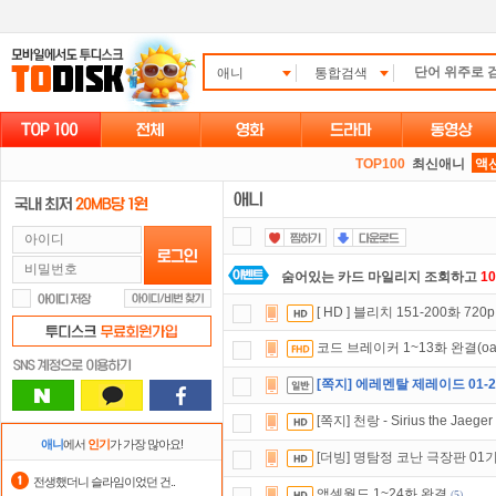
애니
통합검색
TOP100
최신애니
액
숨어있는 카드 마일리지 조회하고
1
자녀보호기능
으로 가족과 함께 투디
[ HD ] 블리치 151-200화 72
댓글만 잘써도
무료 포인트
를 드립니
코드 브레이커 1~13화 완결(o
출석체크
이벤트!
매일매일
출석체크
[쪽지] 에레멘탈 제레이드 01-
정액제
할인쿠폰 사용방법
안내
[쪽지] 천랑 - Sirius the Jae
요즘 뭐가 재밌지?
고민되면 눌러봐!
애니
에서
인기
가 가장 많아요!
[더빙] 명탐정 코난 극장판 01
포인트
할인쿠폰 사용방법
안내
전생했더니 슬라임이었던 건..
액셀월드 1~24화 완결
(
5
)