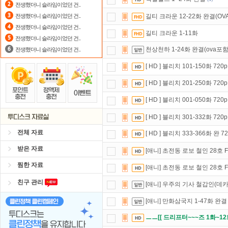
전생했더니 슬라임이었던 건..
스마트TV
로 투디스크
영화,드라마,
전생했더니 슬라임이었던 건..
길티 크라운 12-22화 완결(OV
전생했더니 슬라임이었던 건..
길티 크라운 1-11화
전생했더니 슬라임이었던 건..
천상천하 1-24화 완결(ova포함
전생했더니 슬라임이었던 건..
[ HD ] 블리치 101-150화 72
[ HD ] 블리치 201-250화 72
[ HD ] 블리치 001-050화 72
[ HD ] 블리치 301-332화 72
전체 자료
[ HD ] 블리치 333-366화 완 7
받은 자료
[애니] 초전동 로보 철인 28호 FX
찜한 자료
[애니] 초전동 로보 철인 28호 FX
친구 관리
[애니] 우주의 기사 철갑인(데카맨)
[애니] 만화삼국지 1-47화 완결 4
ㅡㅡ[[ 드리프터~~~즈 1화~12