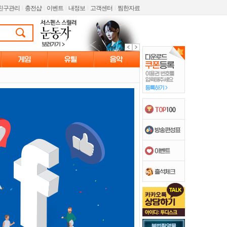
친구관리
l
충전샵
l
이벤트
l
내정보
l
고객센터
l
찜한자료