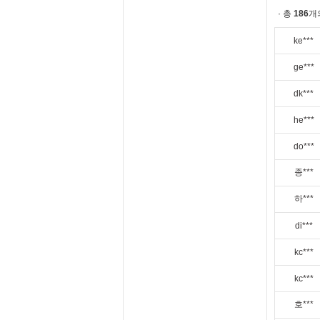
· 총
186
개
ke***
ge***
dk***
he***
do***
종***
하***
di***
kc***
kc***
호***