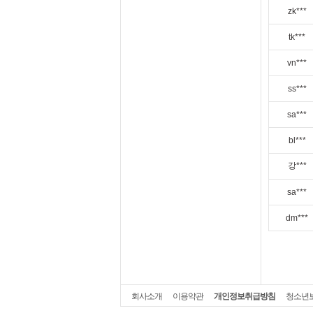
zk***
tk***
vn***
ss***
sa***
bl***
강***
sa***
dm***
회사소개
이용약관
개인정보취급방침
청소년