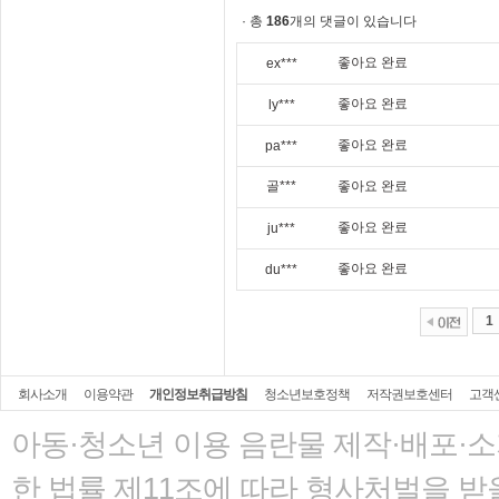
· 총
186
개의 댓글이 있습니다
좋아요 완료
ex***
좋아요 완료
ly***
좋아요 완료
pa***
골***
좋아요 완료
좋아요 완료
ju***
좋아요 완료
du***
1
회사소개
이용약관
개인정보취급방침
청소년보호정책
저작권보호센터
고객
아동·청소년 이용 음란물 제작·배포·
한 법률
제11조에 따라 형사처벌을 받을